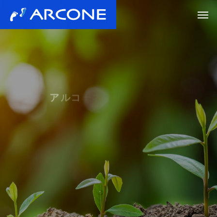
ア
ル
コ
ー
ネ
は
地
域
に
根
ざ
し
て
皆
様
の
暮
ら
し
に
貢
献
し
て
い
き
ま
す
不動産サービスから健康関連まで
サポートを広げてまいります