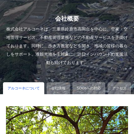
会社概要
株式会社アルコーネは、三重県鈴鹿市高岡台を中心に、空家・空
地管理サービス、不動産管理業務などの不動産サービスを手掛け
ております。同時に、歩き方教室などを開き、地域の皆様の暮ら
しをサポート。准観光地を主対象に、訪日インバウンドの支援活
動も続けております。
アルコーネについて
会社情報
SDGsへの対応
アクセス