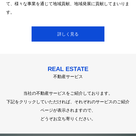
は、下記のページをご覧ください。
理念に掲げています。理念の実現に向け、選択肢を広げること最
て、様々な事業を通じて地域貢献、地域発展に貢献してまいりま
電話やメールもお待ちしております。
先端の取り組みが行える世の中を目指します＝SDG11「住み続
す。
けられるまちづくり」を軸としてビジネスを展開しています。
詳しく見る
詳しく見る
詳しく見る
詳しく見る
REAL ESTATE
不動産サービス
当社の不動産サービスをご紹介しております。
下記をクリックしていただければ、それぞれのサービスのご紹介
ページが表示されますので、
どうぞお立ち寄りください。