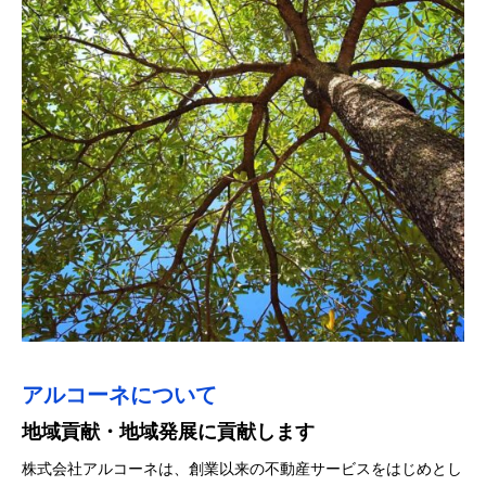
アルコーネについて
会社情報
SDGsへの対応
アクセス
地域貢献・地域発展に貢献します
どうぞお気軽にお越しください
株式会社アルコーネは、1975年の創業以来、鈴鹿市高岡台に拠
アルコーネは、「私たちは、新しい価値の創造を通じ、社会から
点をおき、事業を続けてまいりました。当社情報につきまして
の期待に応え、 魅力あふれる人と地域の発展を目指す」を基本
株式会社アルコーネは、創業以来の不動産サービスをはじめとし
高岡台の社屋については下記のページでご案内しております。お