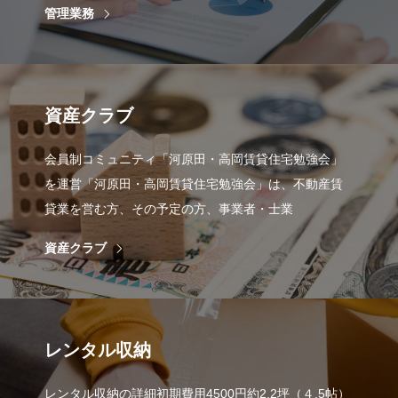
管理業務
資産クラブ
会員制コミュニティ「河原田・高岡賃貸住宅勉強会」
を運営「河原田・高岡賃貸住宅勉強会」は、不動産賃
貸業を営む方、その予定の方、事業者・士業
資産クラブ
レンタル収納
レンタル収納の詳細初期費用4500円約2.2坪（４.5帖）